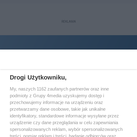
REKLAMA
Drogi Użytkowniku,
My, naszych 1162 zaufanych partnerów oraz inne
podmioty z Grupy 4media uzyskujemy dostęp i
Wydawcą
halorzeszow.pl
jest:
przechowujemy informacje na urządzeniu oraz
STOWARZYSZENIE INICJATYW SPOŁECZNYCH PERSPEKTYWA
przetwarzamy dane osobowe, takie jak unikalne
identyfikatory, standardowe informacje wysyłane przez
Adres do korespondencji:
urządzenie czy dane przeglądania w celu zapewniania
ul. Piastów 3/20
35-077 Rzeszów
spersonalizowanych reklam, wybór spersonalizowanych
treści, pomiar reklam i treści, badanie odbiorców oraz
kontakt@halorzeszow.pl