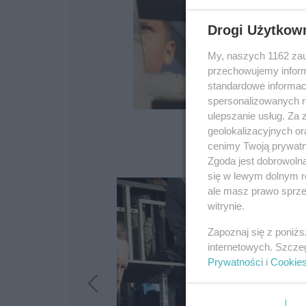
Drogi Użytkow
My, naszych 1162 zau
przechowujemy informa
standardowe informac
spersonalizowanych re
ulepszanie usług. Za
geolokalizacyjnych or
cenimy Twoją prywatno
Zgoda jest dobrowoln
się w lewym dolnym r
ale masz prawo sprzec
witrynie.
Zapoznaj się z poniż
internetowych. Szcze
Prywatności
i
Cookie