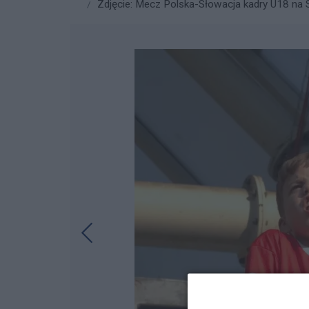
Zdjęcie: Mecz Polska-Słowacja kadry U18 na St