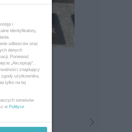
ostęp i
lne identyfikatory,
iania
anie odbiorców oraz
nych danych
kacji. Ponieważ
ięcie „Akceptuję”.
ywatności znajdujący
ą zgody użytkownika,
 tylko na tej
 naszych serwisów
esz w
Polityce