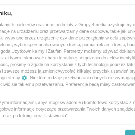
niku,
fanych partnerów oraz inne podmioty z Grupy 4media uzyskujemy d
cje na urządzeniu oraz przetwarzamy dane osobowe, takie jak unika
je wysyłane przez urządzenie czy dane przeglądania w celu zapewn
klam, wybór spersonalizowanych treści, pomiar reklam i treści, bad
 zgodą Użytkownika my i Zaufani Partnerzy możemy używać dokład
167
/ 200
az aktywnie skanować charakterystykę urządzenia do celów identyfi
ść, prosimy o zgodę na korzystanie z tych technologii poprzez klikn
a i zawsze możesz ją zmienić/wycofać klikając przycisk ustawień pr
ogu strony
. Niektóre rodzaje przetwarzania danych nie wymagaj
iwić się takiemu przetwarzaniu. Preferencje będą miały zastosowania
szymi informacjami, abyś mógł świadomie i komfortowo korzystać z
gółowe informacje dotyczące przetwarzania Twoich danych znajdzi
s
. oraz po kliknięciu w „Ustawienia”.