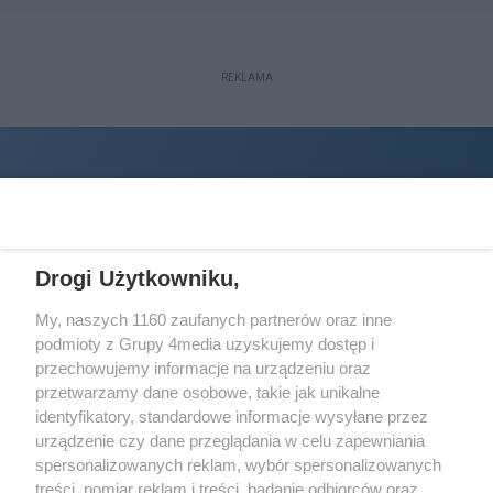
REKLAMA
Drogi Użytkowniku,
My, naszych 1160 zaufanych partnerów oraz inne
podmioty z Grupy 4media uzyskujemy dostęp i
Wydawcą
halorzeszow.pl
jest:
przechowujemy informacje na urządzeniu oraz
STOWARZYSZENIE INICJATYW SPOŁECZNYCH PERSPEKTYWA
przetwarzamy dane osobowe, takie jak unikalne
identyfikatory, standardowe informacje wysyłane przez
Adres do korespondencji:
urządzenie czy dane przeglądania w celu zapewniania
ul. Piastów 3/20
35-077 Rzeszów
spersonalizowanych reklam, wybór spersonalizowanych
treści, pomiar reklam i treści, badanie odbiorców oraz
kontakt@halorzeszow.pl