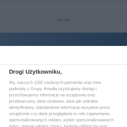
REKLAMA
Drogi Użytkowniku,
My, naszych 1160 zaufanych partnerów oraz inne
podmioty z Grupy 4media uzyskujemy dostęp i
Wydawcą
halorzeszow.pl
jest:
przechowujemy informacje na urządzeniu oraz
STOWARZYSZENIE INICJATYW SPOŁECZNYCH PERSPEKTYWA
przetwarzamy dane osobowe, takie jak unikalne
identyfikatory, standardowe informacje wysyłane przez
Adres do korespondencji:
urządzenie czy dane przeglądania w celu zapewniania
ul. Piastów 3/20
35-077 Rzeszów
spersonalizowanych reklam, wybór spersonalizowanych
treści, pomiar reklam i treści, badanie odbiorców oraz
kontakt@halorzeszow.pl