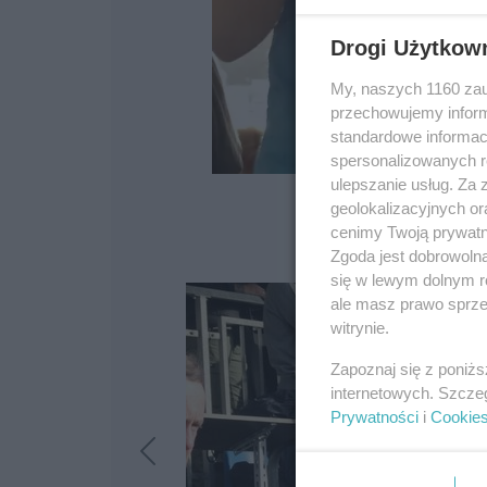
Drogi Użytkow
My, naszych 1160 zau
przechowujemy informa
standardowe informac
spersonalizowanych re
ulepszanie usług. Za
geolokalizacyjnych or
cenimy Twoją prywatno
Zgoda jest dobrowoln
się w lewym dolnym r
ale masz prawo sprzec
witrynie.
Zapoznaj się z poniż
internetowych. Szcze
Prywatności
i
Cookie