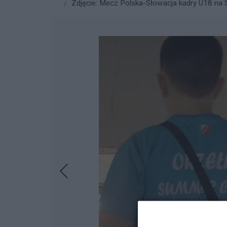
Zdjęcie: Mecz Polska-Słowacja kadry U18 na St