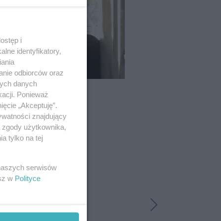
ostęp i
lne identyfikatory,
iania
anie odbiorców oraz
nych danych
kacji. Ponieważ
ięcie „Akceptuję”.
ywatności znajdujący
ą zgody użytkownika,
 tylko na tej
 naszych serwisów
esz w
Polityce