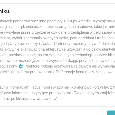
niku,
fanych partnerów oraz inne podmioty z Grupy 4media uzyskujemy d
cje na urządzeniu oraz przetwarzamy dane osobowe, takie jak unika
je wysyłane przez urządzenie czy dane przeglądania w celu zapewn
klam, wybór spersonalizowanych treści, pomiar reklam i treści, bad
 zgodą Użytkownika my i Zaufani Partnerzy możemy używać dokład
188
/ 200
az aktywnie skanować charakterystykę urządzenia do celów identyfi
ść, prosimy o zgodę na korzystanie z tych technologii poprzez klikn
a i zawsze możesz ją zmienić/wycofać klikając przycisk ustawień pr
ogu strony
. Niektóre rodzaje przetwarzania danych nie wymagaj
iwić się takiemu przetwarzaniu. Preferencje będą miały zastosowania
szymi informacjami, abyś mógł świadomie i komfortowo korzystać z
gółowe informacje dotyczące przetwarzania Twoich danych znajdzi
s
. oraz po kliknięciu w „Ustawienia”.