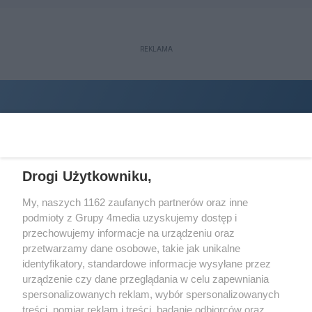
REKLAMA
Drogi Użytkowniku,
My, naszych 1162 zaufanych partnerów oraz inne
podmioty z Grupy 4media uzyskujemy dostęp i
Wydawcą
halorzeszow.pl
jest:
przechowujemy informacje na urządzeniu oraz
STOWARZYSZENIE INICJATYW SPOŁECZNYCH PERSPEKTYWA
przetwarzamy dane osobowe, takie jak unikalne
identyfikatory, standardowe informacje wysyłane przez
Adres do korespondencji:
urządzenie czy dane przeglądania w celu zapewniania
ul. Piastów 3/20
35-077 Rzeszów
spersonalizowanych reklam, wybór spersonalizowanych
treści, pomiar reklam i treści, badanie odbiorców oraz
kontakt@halorzeszow.pl