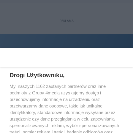
REKLAMA
Drogi Użytkowniku,
My, naszych 1162 zaufanych partnerów oraz inne
podmioty z Grupy 4media uzyskujemy dostęp i
Wydawcą
halorzeszow.pl
jest:
przechowujemy informacje na urządzeniu oraz
STOWARZYSZENIE INICJATYW SPOŁECZNYCH PERSPEKTYWA
przetwarzamy dane osobowe, takie jak unikalne
identyfikatory, standardowe informacje wysyłane przez
Adres do korespondencji:
urządzenie czy dane przeglądania w celu zapewniania
ul. Piastów 3/20
35-077 Rzeszów
spersonalizowanych reklam, wybór spersonalizowanych
treści, pomiar reklam i treści, badanie odbiorców oraz
kontakt@halorzeszow.pl