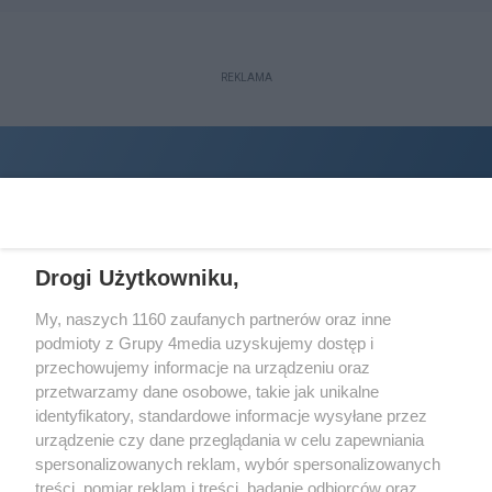
REKLAMA
Drogi Użytkowniku,
My, naszych 1160 zaufanych partnerów oraz inne
podmioty z Grupy 4media uzyskujemy dostęp i
Wydawcą
halorzeszow.pl
jest:
przechowujemy informacje na urządzeniu oraz
STOWARZYSZENIE INICJATYW SPOŁECZNYCH PERSPEKTYWA
przetwarzamy dane osobowe, takie jak unikalne
identyfikatory, standardowe informacje wysyłane przez
Adres do korespondencji:
urządzenie czy dane przeglądania w celu zapewniania
ul. Piastów 3/20
35-077 Rzeszów
spersonalizowanych reklam, wybór spersonalizowanych
treści, pomiar reklam i treści, badanie odbiorców oraz
kontakt@halorzeszow.pl