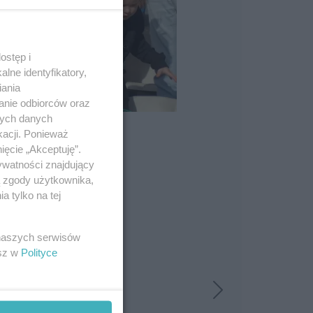
ostęp i
lne identyfikatory,
iania
anie odbiorców oraz
nych danych
kacji. Ponieważ
ięcie „Akceptuję”.
ywatności znajdujący
ą zgody użytkownika,
 tylko na tej
 naszych serwisów
esz w
Polityce