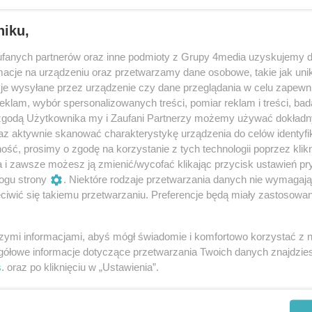
niku,
fanych partnerów oraz inne podmioty z Grupy 4media uzyskujemy d
cje na urządzeniu oraz przetwarzamy dane osobowe, takie jak unika
je wysyłane przez urządzenie czy dane przeglądania w celu zapewn
klam, wybór spersonalizowanych treści, pomiar reklam i treści, bad
 zgodą Użytkownika my i Zaufani Partnerzy możemy używać dokład
74
/ 200
az aktywnie skanować charakterystykę urządzenia do celów identyfi
ść, prosimy o zgodę na korzystanie z tych technologii poprzez klikn
a i zawsze możesz ją zmienić/wycofać klikając przycisk ustawień pr
ogu strony
. Niektóre rodzaje przetwarzania danych nie wymagaj
iwić się takiemu przetwarzaniu. Preferencje będą miały zastosowania
szymi informacjami, abyś mógł świadomie i komfortowo korzystać z
gółowe informacje dotyczące przetwarzania Twoich danych znajdzi
s
. oraz po kliknięciu w „Ustawienia”.