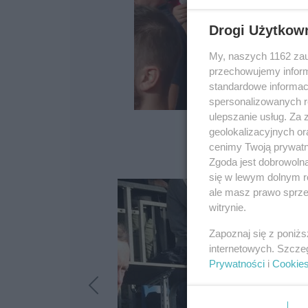
Drogi Użytkow
My, naszych 1162 zau
przechowujemy informa
standardowe informac
spersonalizowanych re
ulepszanie usług. Za
geolokalizacyjnych or
cenimy Twoją prywatno
Zgoda jest dobrowoln
się w lewym dolnym r
ale masz prawo sprzec
witrynie.
Zapoznaj się z poniż
internetowych. Szcze
Prywatności
i
Cookie