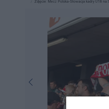
Zdjęcie: Mecz Polska-Słowacja kadry U18 na St