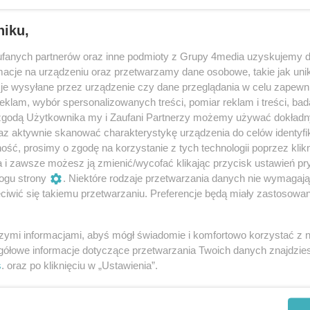
niku,
fanych partnerów oraz inne podmioty z Grupy 4media uzyskujemy d
cje na urządzeniu oraz przetwarzamy dane osobowe, takie jak unika
je wysyłane przez urządzenie czy dane przeglądania w celu zapewn
klam, wybór spersonalizowanych treści, pomiar reklam i treści, bad
 zgodą Użytkownika my i Zaufani Partnerzy możemy używać dokład
160
/ 200
az aktywnie skanować charakterystykę urządzenia do celów identyfi
ść, prosimy o zgodę na korzystanie z tych technologii poprzez klikn
a i zawsze możesz ją zmienić/wycofać klikając przycisk ustawień pr
ogu strony
. Niektóre rodzaje przetwarzania danych nie wymagaj
iwić się takiemu przetwarzaniu. Preferencje będą miały zastosowania
szymi informacjami, abyś mógł świadomie i komfortowo korzystać z
gółowe informacje dotyczące przetwarzania Twoich danych znajdzi
s
. oraz po kliknięciu w „Ustawienia”.