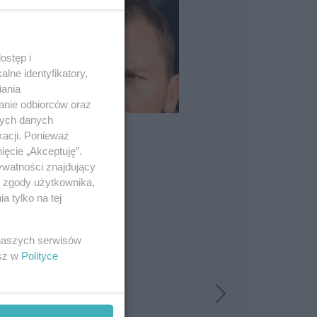
ostęp i
lne identyfikatory,
iania
anie odbiorców oraz
nych danych
kacji. Ponieważ
ięcie „Akceptuję”.
ywatności znajdujący
ą zgody użytkownika,
 tylko na tej
 naszych serwisów
esz w
Polityce