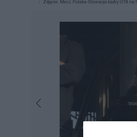
Zdjęcie: Mecz Polska-Słowacja kadry U18 na St