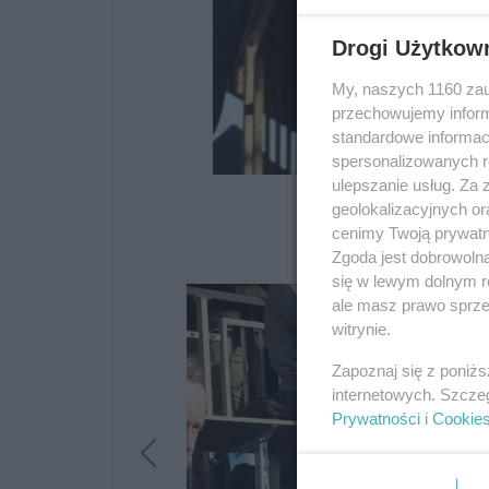
Drogi Użytkow
My, naszych 1160 zau
przechowujemy informa
standardowe informac
spersonalizowanych re
ulepszanie usług. Za
geolokalizacyjnych or
cenimy Twoją prywatno
Zgoda jest dobrowoln
się w lewym dolnym r
ale masz prawo sprzec
witrynie.
Zapoznaj się z poniż
internetowych. Szcze
Prywatności
i
Cookie