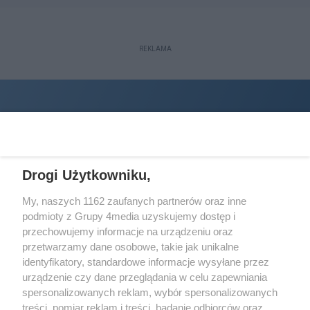
REKLAMA
Drogi Użytkowniku,
My, naszych 1162 zaufanych partnerów oraz inne
podmioty z Grupy 4media uzyskujemy dostęp i
Wydawcą
halorzeszow.pl
jest:
przechowujemy informacje na urządzeniu oraz
STOWARZYSZENIE INICJATYW SPOŁECZNYCH PERSPEKTYWA
przetwarzamy dane osobowe, takie jak unikalne
identyfikatory, standardowe informacje wysyłane przez
Adres do korespondencji:
urządzenie czy dane przeglądania w celu zapewniania
ul. Piastów 3/20
35-077 Rzeszów
spersonalizowanych reklam, wybór spersonalizowanych
treści, pomiar reklam i treści, badanie odbiorców oraz
kontakt@halorzeszow.pl