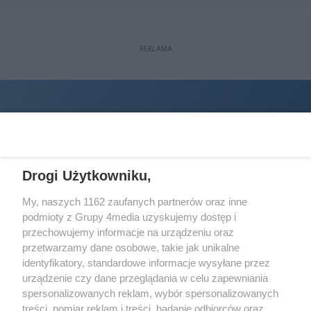
REKLAMA
Drogi Użytkowniku,
My, naszych 1162 zaufanych partnerów oraz inne
podmioty z Grupy 4media uzyskujemy dostęp i
Wydawcą
halorzeszow.pl
jest:
przechowujemy informacje na urządzeniu oraz
STOWARZYSZENIE INICJATYW SPOŁECZNYCH PERSPEKTYWA
przetwarzamy dane osobowe, takie jak unikalne
identyfikatory, standardowe informacje wysyłane przez
Adres do korespondencji:
urządzenie czy dane przeglądania w celu zapewniania
ul. Piastów 3/20
35-077 Rzeszów
spersonalizowanych reklam, wybór spersonalizowanych
treści, pomiar reklam i treści, badanie odbiorców oraz
kontakt@halorzeszow.pl