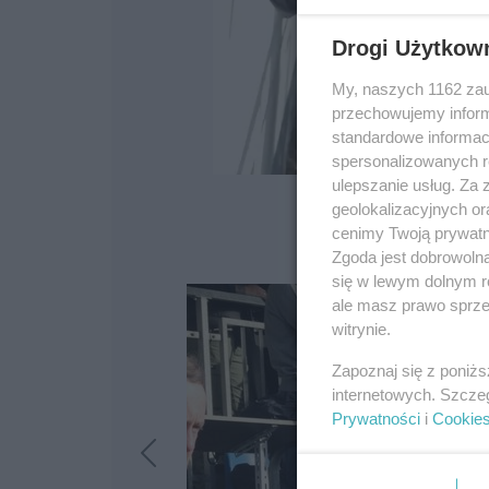
Drogi Użytkow
My, naszych 1162 zau
przechowujemy informa
standardowe informac
spersonalizowanych re
ulepszanie usług. Za
geolokalizacyjnych or
cenimy Twoją prywatno
Zgoda jest dobrowoln
się w lewym dolnym r
ale masz prawo sprzec
witrynie.
Zapoznaj się z poniż
internetowych. Szcze
Prywatności
i
Cookie