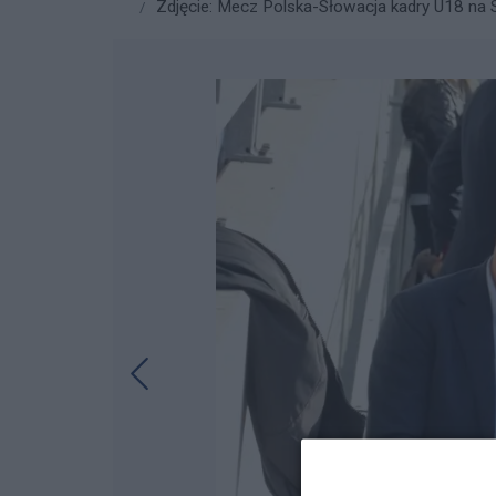
Zdjęcie: Mecz Polska-Słowacja kadry U18 na St