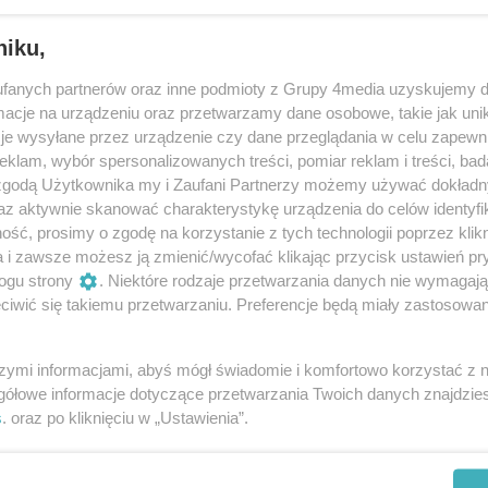
niku,
fanych partnerów oraz inne podmioty z Grupy 4media uzyskujemy d
cje na urządzeniu oraz przetwarzamy dane osobowe, takie jak unika
je wysyłane przez urządzenie czy dane przeglądania w celu zapewn
klam, wybór spersonalizowanych treści, pomiar reklam i treści, bad
 zgodą Użytkownika my i Zaufani Partnerzy możemy używać dokład
65
/ 200
az aktywnie skanować charakterystykę urządzenia do celów identyfi
ść, prosimy o zgodę na korzystanie z tych technologii poprzez klikn
a i zawsze możesz ją zmienić/wycofać klikając przycisk ustawień pr
ogu strony
. Niektóre rodzaje przetwarzania danych nie wymagaj
iwić się takiemu przetwarzaniu. Preferencje będą miały zastosowania
szymi informacjami, abyś mógł świadomie i komfortowo korzystać z
gółowe informacje dotyczące przetwarzania Twoich danych znajdzi
s
. oraz po kliknięciu w „Ustawienia”.