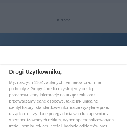
REKLAMA
Drogi Użytkowniku,
My, naszych 1162 zaufanych partnerów oraz inne
podmioty z Grupy 4media uzyskujemy dostęp i
Wydawcą
halorzeszow.pl
jest:
przechowujemy informacje na urządzeniu oraz
STOWARZYSZENIE INICJATYW SPOŁECZNYCH PERSPEKTYWA
przetwarzamy dane osobowe, takie jak unikalne
identyfikatory, standardowe informacje wysyłane przez
Adres do korespondencji:
urządzenie czy dane przeglądania w celu zapewniania
ul. Piastów 3/20
35-077 Rzeszów
spersonalizowanych reklam, wybór spersonalizowanych
treści, pomiar reklam i treści, badanie odbiorców oraz
kontakt@halorzeszow.pl