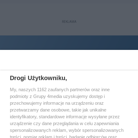
REKLAMA
Drogi Użytkowniku,
My, naszych 1162 zaufanych partnerów oraz inne
podmioty z Grupy 4media uzyskujemy dostęp i
Wydawcą
halorzeszow.pl
jest:
przechowujemy informacje na urządzeniu oraz
STOWARZYSZENIE INICJATYW SPOŁECZNYCH PERSPEKTYWA
przetwarzamy dane osobowe, takie jak unikalne
identyfikatory, standardowe informacje wysyłane przez
Adres do korespondencji:
urządzenie czy dane przeglądania w celu zapewniania
ul. Piastów 3/20
35-077 Rzeszów
spersonalizowanych reklam, wybór spersonalizowanych
treści, pomiar reklam i treści, badanie odbiorców oraz
kontakt@halorzeszow.pl