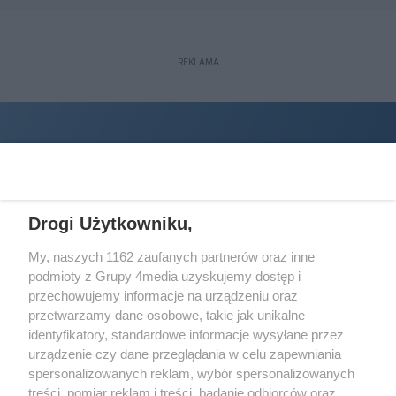
REKLAMA
Drogi Użytkowniku,
My, naszych 1162 zaufanych partnerów oraz inne
podmioty z Grupy 4media uzyskujemy dostęp i
Wydawcą
halorzeszow.pl
jest:
przechowujemy informacje na urządzeniu oraz
STOWARZYSZENIE INICJATYW SPOŁECZNYCH PERSPEKTYWA
przetwarzamy dane osobowe, takie jak unikalne
identyfikatory, standardowe informacje wysyłane przez
Adres do korespondencji:
urządzenie czy dane przeglądania w celu zapewniania
ul. Piastów 3/20
35-077 Rzeszów
spersonalizowanych reklam, wybór spersonalizowanych
treści, pomiar reklam i treści, badanie odbiorców oraz
kontakt@halorzeszow.pl